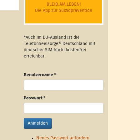
BLEIB.AM.LEBEN!
Die App zur Suizidprävention
*Auch im EU-Ausland ist die
TelefonSeelsorge® Deutschland mit
deutscher SIM-Karte kostenfrei
erreichbar.
Benutzername
*
Passwort
*
Anmelden
Neues Passwort anfordern