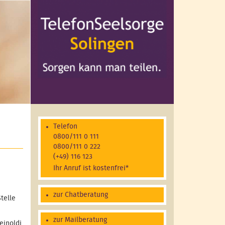
Telefon
0800/111 0 111
0800/111 0 222
(+49) 116 123
Ihr Anruf ist kostenfrei*
zur Chatberatung
telle
zur Mailberatung
einoldi