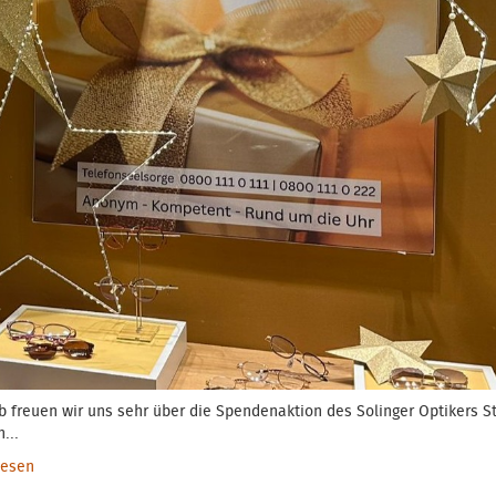
b freuen wir uns sehr über die Spendenaktion des Solinger Optikers S
h...
lesen
über Wenn Stille zur Einsamkeit wird...