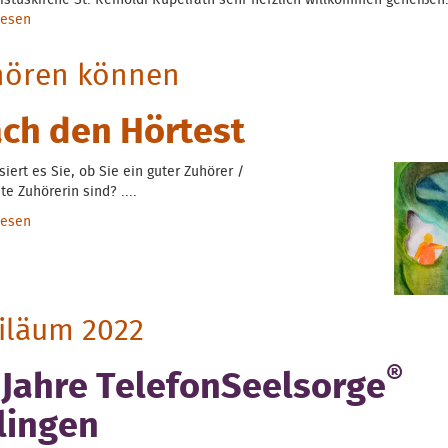
istuskirche St. Reinoldi Rupelrath sehr herzlich willkommen geheißen
lesen
über Ausbildungsjahrgang 2023
hören können
ch den Hörtest
siert es Sie, ob Sie ein guter Zuhörer /
te Zuhörerin sind? ....
lesen
über Zuhören können
iläum 2022
®
 Jahre TelefonSeelsorge
lingen