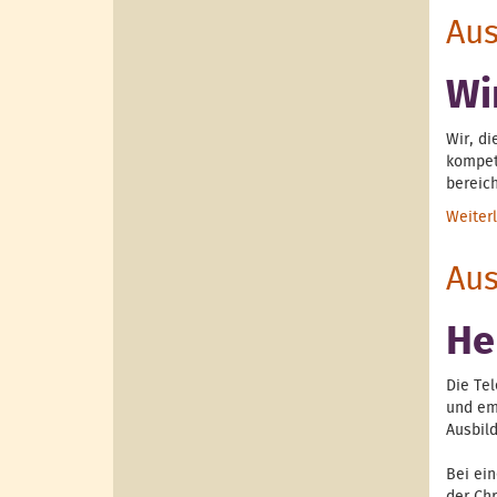
Aus
Wi
Wir, di
kompet
bereic
Weiter
Aus
He
Die Te
und em
Ausbil
Bei ei