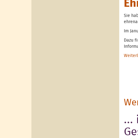
Eh
Sie ha
ehrena
Im Janu
Dazu f
Inform
Weiter
Wen
..
Ge