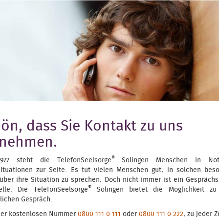
ön, dass Sie Kontakt zu uns
fnehmen.
®
977 steht die TelefonSeelsorge
Solingen Menschen in No
situationen zur Seite. Es tut vielen Menschen gut, in solchen bes
 über ihre Situation zu sprechen. Doch nicht immer ist ein Gesprächs
®
elle. Die TelefonSeelsorge
Solingen bietet die Möglichkeit zu
ulichen Gespräch.
der kostenlosen Nummer
0800 111 0 111
oder
0800 111 0 222
, zu jeder Z