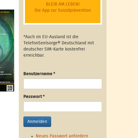
BLEIB.AM.LEBEN!
Die App zur Suizidprävention
*Auch im EU-Ausland ist die
TelefonSeelsorge® Deutschland mit
deutscher SIM-Karte kostenfrei
erreichbar.
Benutzername
*
Passwort
*
Anmelden
Neues Passwort anfordern