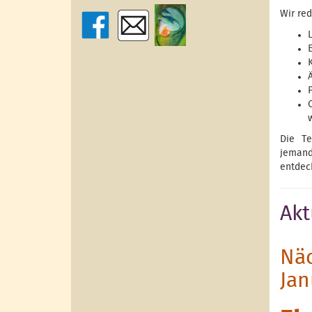
Wir re
Die Te
jemand
entdec
Akt
Näc
Jan