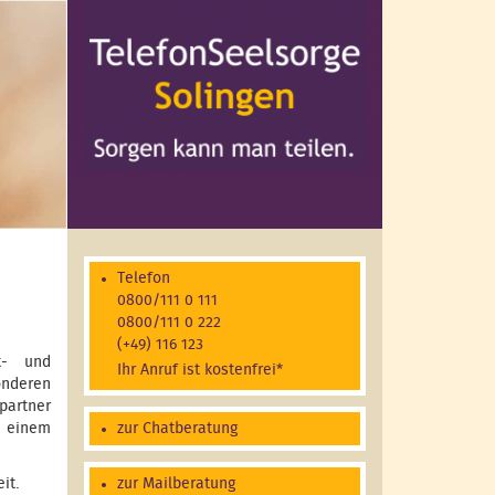
Telefon
0800/111 0 111
0800/111 0 222
(+49) 116 123
t- und
Ihr Anruf ist kostenfrei*
onderen
partner
 einem
zur Chatberatung
eit.
zur Mailberatung