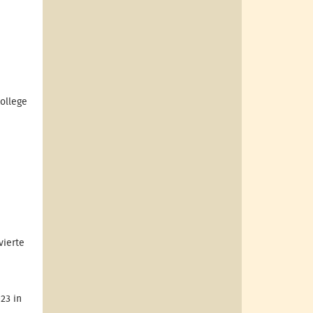
ollege
vierte
23 in