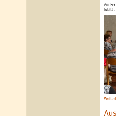
Am Frei
Jubiläu
Weiter
Aus