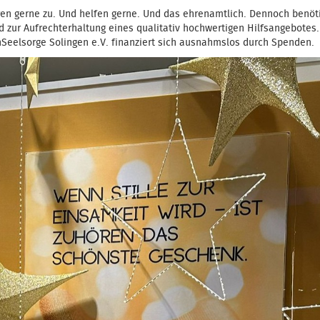
ren gerne zu. Und helfen gerne. Und das ehrenamtlich. Dennoch benöt
d zur Aufrechterhaltung eines qualitativ hochwertigen Hilfsangebotes.
nSeelsorge Solingen e.V. finanziert sich ausnahmslos durch Spenden.