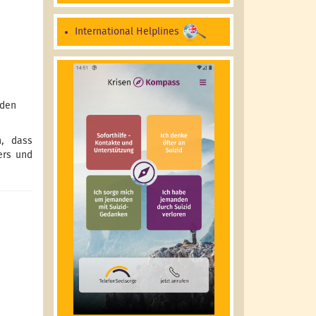
International Helplines
eden
h, dass
ers und
m