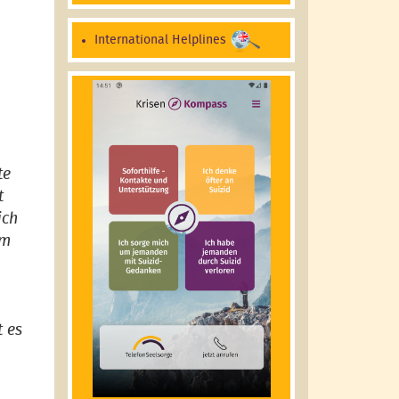
International Helplines
te
t
ich
am
,
t es