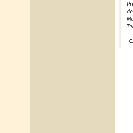
Pr
de
Mo
Te
C