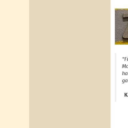
"F
Mo
ha
ga
K