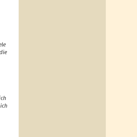
ele
die
ich
 ich