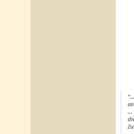
".
an
..
di
Zu