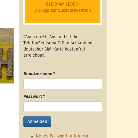
BLEIB.AM.LEBEN!
Die App zur Suizidprävention
*Auch im EU-Ausland ist die
TelefonSeelsorge® Deutschland mit
deutscher SIM-Karte kostenfrei
erreichbar.
Benutzername
*
Passwort
*
Anmelden
Neues Passwort anfordern