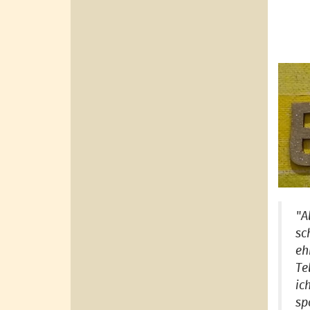
"A
sc
eh
Te
ic
sp