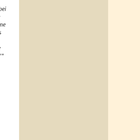
bei
e
ine
s
e
'"