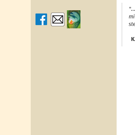
".
mi
st
K